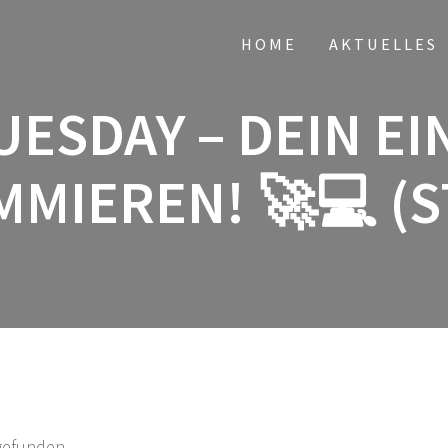
HOME
AKTUELLES
ESDAY – DEIN EI
MIEREN! 🚀💻 (ST
tgefunden.