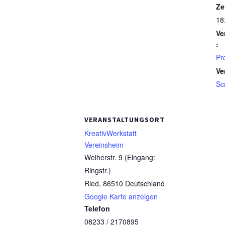
Ze
18
Ve
:
Pr
Ve
Sc
VERANSTALTUNGSORT
KreativWerkstatt
Vereinsheim
Weiherstr. 9 (Eingang:
Ringstr.)
Ried
,
86510
Deutschland
Google Karte anzeigen
Telefon
08233 / 2170895