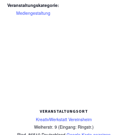
Veranstaltungskategorie:
Mediengestaltung
VERANSTALTUNGSORT
KreativWerkstatt Vereinsheim
Weiherstr. 9 (Eingang: Ringstr.)
Ried
,
86510
Deutschland
Google Karte anzeigen