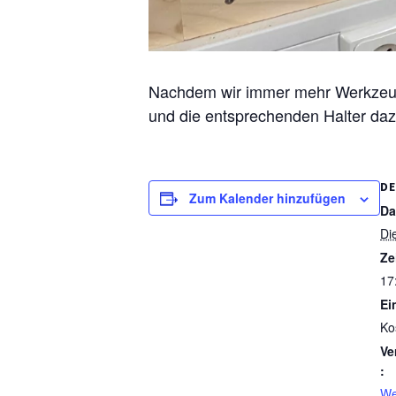
Nachdem wir immer mehr Werkzeug
und die entsprechenden Halter daz
DE
Zum Kalender hinzufügen
Da
Di
Ze
17
Ein
Ko
Ve
:
We