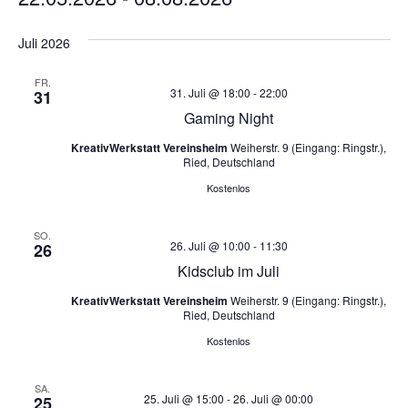
D
a
Juli 2026
t
u
FR.
31. Juli @ 18:00
-
22:00
31
m
Gaming Night
w
ä
KreativWerkstatt Vereinsheim
Weiherstr. 9 (Eingang: Ringstr.),
Ried, Deutschland
h
l
Kostenlos
e
n
SO.
26. Juli @ 10:00
-
11:30
26
.
Kidsclub im Juli
KreativWerkstatt Vereinsheim
Weiherstr. 9 (Eingang: Ringstr.),
Ried, Deutschland
Kostenlos
SA.
25. Juli @ 15:00
-
26. Juli @ 00:00
25