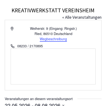
KREATIVWERKSTATT VEREINSHEIM
« Alle Veranstaltungen
A
Weiherstr. 9 (Eingang: Ringstr.)
d
Ried
,
86510
Deutschland
r
Wegbeschreibung
e
T
08233 / 2170895
s
e
s
l
e
e
f
o
n
Veranstaltungen an diesem veranstaltungsort
22.05.2026
 - 
08.08.2026