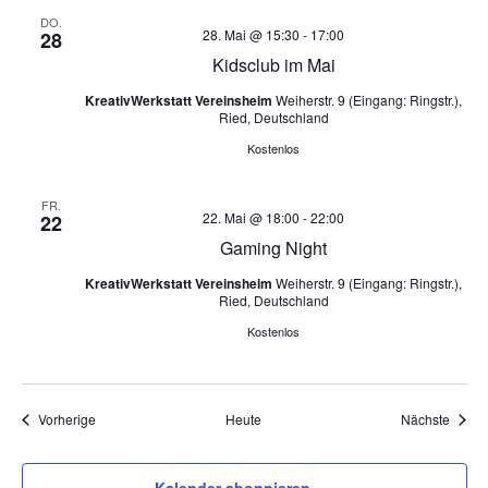
DO.
28. Mai @ 15:30
-
17:00
28
Kidsclub im Mai
KreativWerkstatt Vereinsheim
Weiherstr. 9 (Eingang: Ringstr.),
Ried, Deutschland
Kostenlos
FR.
22. Mai @ 18:00
-
22:00
22
Gaming Night
KreativWerkstatt Vereinsheim
Weiherstr. 9 (Eingang: Ringstr.),
Ried, Deutschland
Kostenlos
Veranstaltungen
Veran
Vorherige
Heute
Nächste