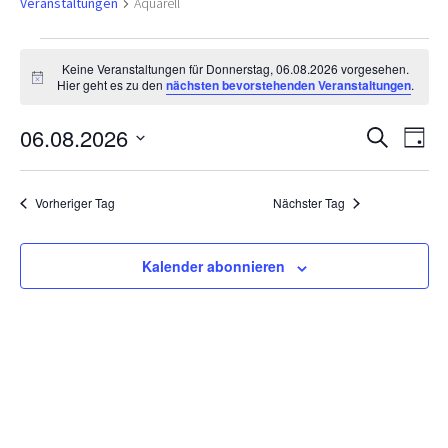
Veranstaltungen
Aquarell
Veranstaltungen
Keine Veranstaltungen für Donnerstag, 06.08.2026 vorgesehen.
H
Hier geht es zu den
nächsten bevorstehenden Veranstaltungen
.
für
i
n
V
V
06.08.2026
w
Donnerstag,
S
T
e
u
e
D
i
a
e
c
06.08.2026
s
a
g
r
h
Vorheriger Tag
Nächster Tag
t
e
a
r
u
n
m
a
Kalender abonnieren
s
w
ä
t
n
h
a
l
s
l
e
t
n
t
.
u