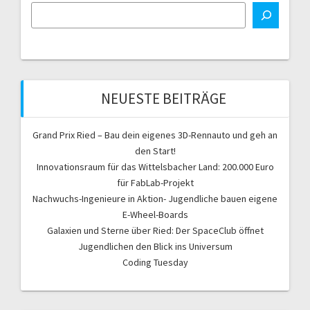
a
u
v
i
c
g
h
a
NEUESTE BEITRÄGE
t
e
i
Grand Prix Ried – Bau dein eigenes 3D-Rennauto und geh an
u
o
den Start!
n
Innovationsraum für das Wittelsbacher Land: 200.000 Euro
n
für FabLab-Projekt
Nachwuchs-Ingenieure in Aktion- Jugendliche bauen eigene
d
E-Wheel-Boards
A
Galaxien und Sterne über Ried: Der SpaceClub öffnet
Jugendlichen den Blick ins Universum
n
Coding Tuesday
s