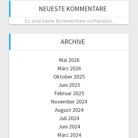
i
NEUESTE KOMMENTARE
c
Es sind keine Kommentare vorhanden.
h
ARCHIVE
t
Mai 2026
e
März 2026
n
Oktober 2025
Juni 2025
,
Februar 2025
November 2024
N
August 2024
a
Juli 2024
Juni 2024
v
März 2024