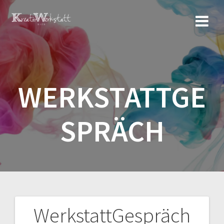
Zum
Inhalt
springen
WERKSTATTGE
SPRÄCH
WerkstattGespräch
Beitragsnavigation