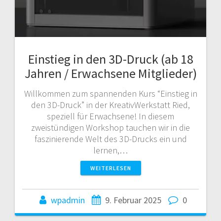
Einstieg in den 3D-Druck (ab 18
Jahren / Erwachsene Mitglieder)
Willkommen zum spannenden Kurs “Einstieg in
den 3D-Druck” in der KreativWerkstatt Ried,
speziell für Erwachsene! In diesem
zweistündigen Workshop tauchen wir in die
faszinierende Welt des 3D-Drucks ein und
lernen,…
WEITERLESEN
wpadmin
9. Februar 2025
0