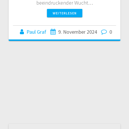
beeindruckender Wucht…
WEITERLESEN
Paul Graf
9. November 2024
0