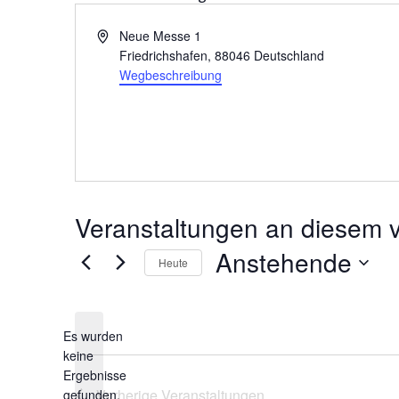
A
Neue Messe 1
d
Friedrichshafen
,
88046
Deutschland
r
Wegbeschreibung
e
s
s
e
Veranstaltungen an diesem v
Anstehende
Heute
D
a
t
Es wurden
u
keine
m
H
Ergebnisse
w
i
Vorherige
Veranstaltungen
gefunden.