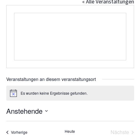
« Alle Veranstaltungen
Veranstaltungen an diesem veranstaltungsort
Es wurden keine Ergebnisse gefunden.
H
i
n
Anstehende
w
e
D
i
s
a
Heute
Nächste
Veranstaltungen
Vorherige
t
Veransta