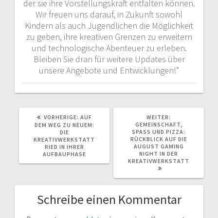
der sie ihre Vorstellungskraft entfalten können.
Wir freuen uns darauf, in Zukunft sowohl
Kindern als auch Jugendlichen die Möglichkeit
zu geben, ihre kreativen Grenzen zu erweitern
und technologische Abenteuer zu erleben.
Bleiben Sie dran für weitere Updates über
unsere Angebote und Entwicklungen!”
VORHERIGER
NÄCHSTER
VORHERIGE:
AUF
WEITER:
BEITRAG:
BEITRAG:
GEMEINSCHAFT,
DEM WEG ZU NEUEM:
SPASS UND PIZZA: R
DIE
ÜCKBLICK AUF DIE A
KREATIVWERKSTATT
UGUST GAMING N
RIED IN IHRER
IGHT IN DER K
AUFBAUPHASE
REATIVWERKSTATT
Schreibe einen Kommentar