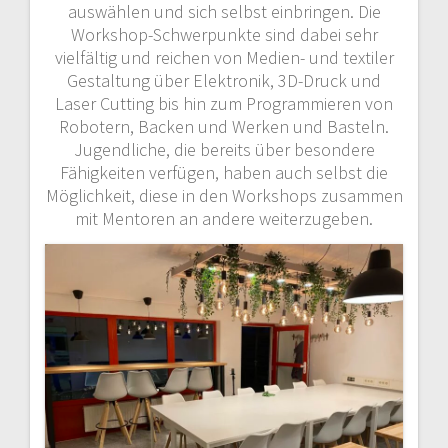
auswählen und sich selbst einbringen. Die
Workshop-Schwerpunkte sind dabei sehr
vielfältig und reichen von Medien- und textiler
Gestaltung über Elektronik, 3D-Druck und
Laser Cutting bis hin zum Programmieren von
Robotern, Backen und Werken und Basteln.
Jugendliche, die bereits über besondere
Fähigkeiten verfügen, haben auch selbst die
Möglichkeit, diese in den Workshops zusammen
mit Mentoren an andere weiterzugeben.