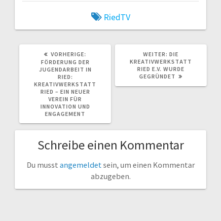
RiedTV
VORHERIGER
NÄCHSTER
VORHERIGE:
WEITER:
DIE
BEITRAG:
BEITRAG:
KREATIVWERKSTATT
FÖRDERUNG DER
RIED E.V. WURDE
JUGENDARBEIT IN
GEGRÜNDET
RIED:
KREATIVWERKSTATT
RIED – EIN NEUER
VEREIN FÜR
INNOVATION UND
ENGAGEMENT
Schreibe einen Kommentar
Du musst
angemeldet
sein, um einen Kommentar
abzugeben.